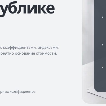
публике
и, коэффициентами, индексами,
понятно основание стоимости.
орных коэффициентов