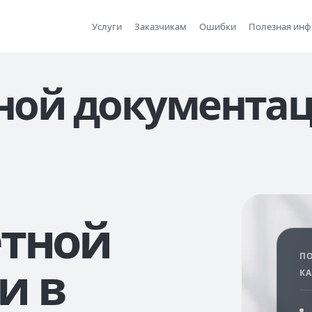
Услуги
Заказчикам
Ошибки
Полезная ин
ной документа
етной
П
и в
К