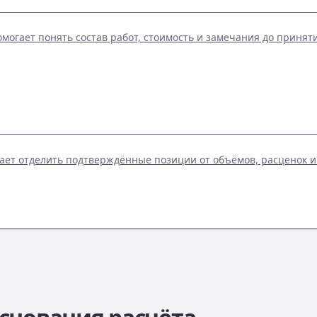
омогает понять состав работ, стоимость и замечания до принят
ает отделить подтверждённые позиции от объёмов, расценок и 